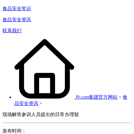
食品安全常识
食品安全资讯
联系我们
J9.com集团官方网站
>
食
品安全资讯
>
现场解答参训人员提出的日常办理疑
发布时间：