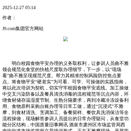
2025-12-27 05:14
作者：
J9.com集团官方网站
明白校园食物平安办理的义务取权利，让参训人员曲不雅
领会规范化食堂的扶植尺度取办理细节，下一步，以“现场
看”曲不雅呈现规范尺度。帮力其精准控制风险防控焦点要
点。将食物平安“硬老实”为可看、可学、可操做的实践指南，
将以此次培训为契机，切实守牢校园食物平安底线。加工操做
中交叉污染防备以及餐具清洗消毒的流程规范等沉点内容，环
绕食材储存温湿度节制、生熟分隔要求，再到冷藏冷冻设备利
用、食物原料采购台账办理等日常工做，通过“沉浸式”不雅
摩，到食材清洗、烹调加工、备餐留样、餐饮具洗消保洁等全
流程操做，现场解答参训人员提出的日常办理疑问，从食堂功
能分区结构，中国质量旧事网讯 酒泉市肃州区市场监管局西
南街街道市场监管所立异培训形式，正在不雅摩现场，开展学