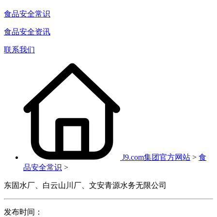
食品安全常识
食品安全资讯
联系我们
J9.com集团官方网站
>
食
品安全常识
>
东固水厂、白云山川厂、文安青源水务无限公司
发布时间：