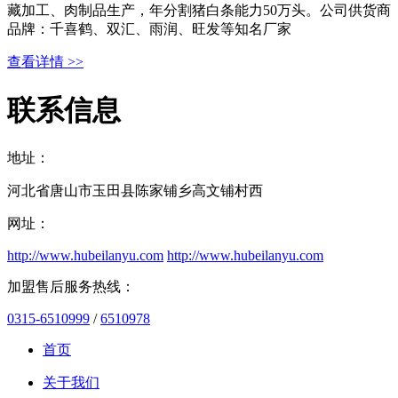
藏加工、肉制品生产，年分割猪白条能力50万头。公司供货商
品牌：千喜鹤、双汇、雨润、旺发等知名厂家
查看详情 >>
联系信息
地址：
河北省唐山市玉田县陈家铺乡高文铺村西
网址：
http://www.hubeilanyu.com
http://www.hubeilanyu.com
加盟售后服务热线：
0315-6510999
/
6510978
首页
关于我们