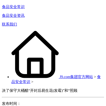
食品安全常识
食品安全资讯
联系我们
J9.com集团官方网站
>
食
品安全常识
>
决了保守大桶醋“开封后易生花(发霉)”和“照顾
发布时间：