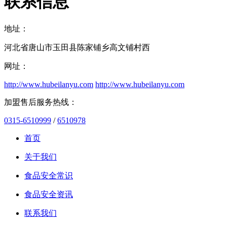
联系信息
地址：
河北省唐山市玉田县陈家铺乡高文铺村西
网址：
http://www.hubeilanyu.com
http://www.hubeilanyu.com
加盟售后服务热线：
0315-6510999
/
6510978
首页
关于我们
食品安全常识
食品安全资讯
联系我们