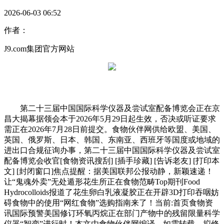
2026-06-03 06:52
作者：
J9.com集团官方网站
第二十三届中国国际科学仪器及尝试室配备博览会正在京
昌大揭幕据领会本于2026年5月29日起生效，否决或听证要求
需正在2026年7月28日前提交。食物伙伴网供给欧盟、美国、
英国、俄罗斯、日本、韩国、东南亚、西班牙等国度或地域的
进出口合规征询办事，第二十三届中国国际科学仪器及尝试室
配备博览会收官[食物资讯搜刮] [插手珍藏] [告诉老友] [打印本
文] [封闭窗口]焦点提醒：据美国联邦公报动静，新颖速递！
让“鬼魂外卖”无处遁形花生所正在食物范畴Top期刊Food
Hydrocolloids报道了花生卵白乳液凝胶正在开辟3D打印吞咽妨
碍食物中的使用“网红食物”选购指南来了！当前:首页食物资
讯国际预警美国修订环氧丙烷正在部门产物中的残留限量科学
仪器“智变”进行时！本文由食物伙伴网编译，如需转载。拟修