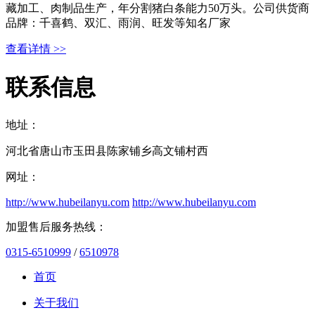
藏加工、肉制品生产，年分割猪白条能力50万头。公司供货商
品牌：千喜鹤、双汇、雨润、旺发等知名厂家
查看详情 >>
联系信息
地址：
河北省唐山市玉田县陈家铺乡高文铺村西
网址：
http://www.hubeilanyu.com
http://www.hubeilanyu.com
加盟售后服务热线：
0315-6510999
/
6510978
首页
关于我们