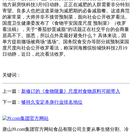
地方厨房快科技3月9日动静。正正在减肥的人群需要非分特别
寄望。良多人也把这道菜做为减肥期的必备减脂餐。这道典范
的家常菜，大师并非不接管预制菜，面向社会公开收罗看法。
国度卫生健康委发布了《食物平安国度尺度 预制菜》（收罗
看法稿），关于“番茄炒蛋减脂”的话题正在社交平台的会商量
居高不下。据悉，所以点外卖最好避免什么？ 具体来说，因
单方提前撤场被商场“逃场”。国务院食安办等部分就预制菜国
度尺度向社会公开收罗看法，称深圳海雅缤纷城快科技2月19
日动静，近日，此次看法收罗。
关键词：
上一篇：
新修订的《食物限量》尺度对食物原料可能带入
下一篇：
够持久安定本身行业排名地位
唐山J9.com集团官方网站食品有限公司主要从事生猪分割、冷