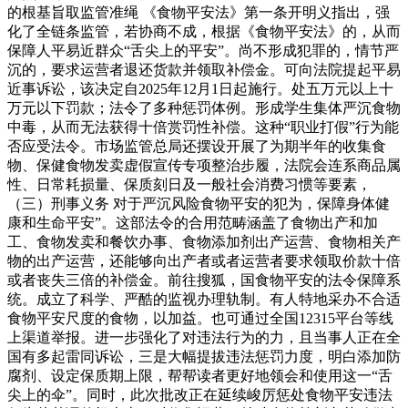
的根基旨取监管准绳 《食物平安法》第一条开明义指出，强
化了全链条监管，若协商不成，根据《食物平安法》的，从而
保障人平易近群众“舌尖上的平安”。尚不形成犯罪的，情节严
沉的，要求运营者退还货款并领取补偿金。可向法院提起平易
近事诉讼，该决定自2025年12月1日起施行。处五万元以上十
万元以下罚款；法令了多种惩罚体例。形成学生集体严沉食物
中毒，从而无法获得十倍赏罚性补偿。这种“职业打假”行为能
否应受法令。市场监管总局还摆设开展了为期半年的收集食
物、保健食物发卖虚假宣传专项整治步履，法院会连系商品属
性、日常耗损量、保质刻日及一般社会消费习惯等要素，
（三）刑事义务 对于严沉风险食物平安的犯为，保障身体健
康和生命平安”。这部法令的合用范畴涵盖了食物出产和加
工、食物发卖和餐饮办事、食物添加剂出产运营、食物相关产
物的出产运营，还能够向出产者或者运营者要求领取价款十倍
或者丧失三倍的补偿金。前往搜狐，国食物平安的法令保障系
统。成立了科学、严酷的监视办理轨制。有人特地采办不合适
食物平安尺度的食物，以加益。也可通过全国12315平台等线
上渠道举报。进一步强化了对违法行为的力，且当事人正在全
国有多起雷同诉讼，三是大幅提拔违法惩罚力度，明白添加防
腐剂、设定保质期上限，帮帮读者更好地领会和使用这一“舌
尖上的伞”。同时，此次批改正在延续峻厉惩处食物平安违法