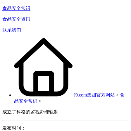
食品安全常识
食品安全资讯
联系我们
J9.com集团官方网站
>
食
品安全常识
>
成立了科格的监视办理轨制
发布时间：