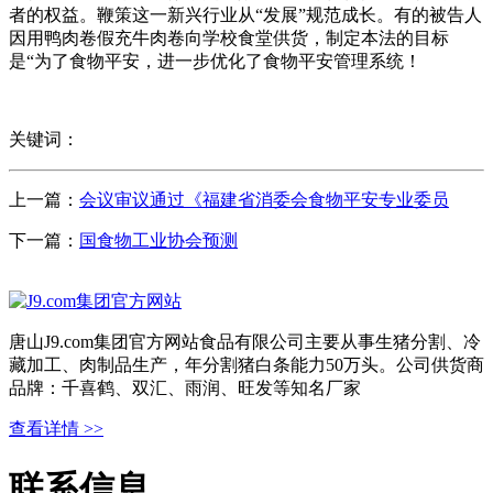
者的权益。鞭策这一新兴行业从“发展”规范成长。有的被告人
因用鸭肉卷假充牛肉卷向学校食堂供货，制定本法的目标
是“为了食物平安，进一步优化了食物平安管理系统！
关键词：
上一篇：
会议审议通过《福建省消委会食物平安专业委员
下一篇：
国食物工业协会预测
唐山J9.com集团官方网站食品有限公司主要从事生猪分割、冷
藏加工、肉制品生产，年分割猪白条能力50万头。公司供货商
品牌：千喜鹤、双汇、雨润、旺发等知名厂家
查看详情 >>
联系信息