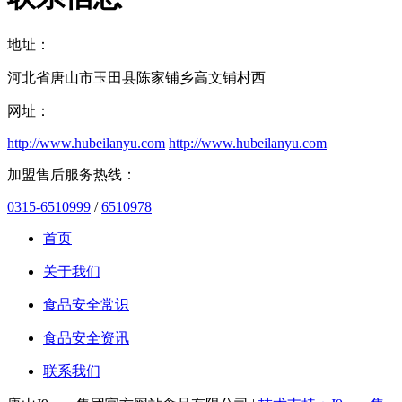
地址：
河北省唐山市玉田县陈家铺乡高文铺村西
网址：
http://www.hubeilanyu.com
http://www.hubeilanyu.com
加盟售后服务热线：
0315-6510999
/
6510978
首页
关于我们
食品安全常识
食品安全资讯
联系我们