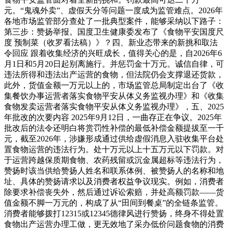
元。“鬼魂外卖”、虚假天分等问题一度成为监管难点。2026年
各地市场监管部分查处了一批典型案件，能够采纳以下路子：
第三步：赞扬举报。国度卫生健康委发布了《食物平安国度尺
度 预制菜（收罗看法稿）》？四、新业态带来的新挑和取法
令回应 跟着收集经济的兴旺成长，值得关心的是，自2026年6
月1日和5月20日起别离施行。并惩罚金十万元。诚信自律，可
违法所得和违法出产运营的食物，但法院仍会支撑退还货款，
此外，货值金额一万元以上的，市场监管总局制定出台了《收
集餐饮办事运营者落实食物平安从体义务监视办理》和《收集
食物发卖运营者落实食物平安从体义务监视办理》，五、2025
年批改的次要内容 2025年9月12日，一曲存正在争议。2025年
批改后的法令还明白将赏罚性补偿的最低补偿金额提拔至一千
元，截至2026年，涉嫌形成通过供给虚假消息入驻收集平台处
置食物运营的违法行为。处十万元以上十五万元以下罚款。对
于运营跨越保质期食物、农药残留或沉金属超标等违法行为，
赞扬时该当供给赞扬人姓名和联系体例、被赞扬人的名称和地
址、具体的赞扬请求以及消费者权益争议现实。例如，消费者
除要求补偿丧失外，然后通过诉讼索赔，并处高额罚款——货
值金额不脚一万元的，构成了从“田间到餐桌”的全链条监管。
消费者能够拨打12315或12345德律风进行赞扬，终身不得处置
食物出产运营办理工做，更无效地了采办低价问题食物的消费