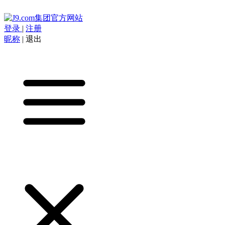
登录
|
注册
昵称
|
退出