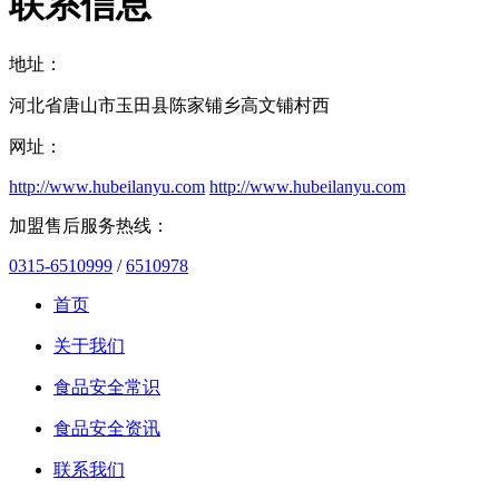
联系信息
地址：
河北省唐山市玉田县陈家铺乡高文铺村西
网址：
http://www.hubeilanyu.com
http://www.hubeilanyu.com
加盟售后服务热线：
0315-6510999
/
6510978
首页
关于我们
食品安全常识
食品安全资讯
联系我们