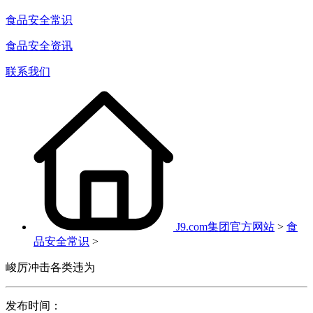
食品安全常识
食品安全资讯
联系我们
J9.com集团官方网站
>
食
品安全常识
>
峻厉冲击各类违为
发布时间：