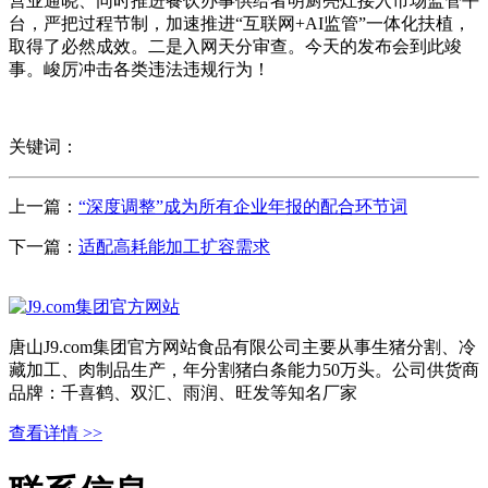
营业通晓、同时推进餐饮办事供给者明厨亮灶接入市场监管平
台，严把过程节制，加速推进“互联网+AI监管”一体化扶植，
取得了必然成效。二是入网天分审查。今天的发布会到此竣
事。峻厉冲击各类违法违规行为！
关键词：
上一篇：
“深度调整”成为所有企业年报的配合环节词
下一篇：
适配高耗能加工扩容需求
唐山J9.com集团官方网站食品有限公司主要从事生猪分割、冷
藏加工、肉制品生产，年分割猪白条能力50万头。公司供货商
品牌：千喜鹤、双汇、雨润、旺发等知名厂家
查看详情 >>