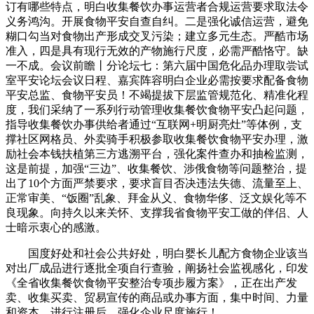
订有哪些特点，明白收集餐饮办事运营者合规运营要求取法令
义务鸿沟。开展食物平安自查自纠。二是强化诚信运营，避免
糊口勾当对食物出产形成交叉污染；建立多元生态。严酷市场
准入，四是具有现行无效的产物施行尺度，必需严酷恪守。缺
一不成。会议前瞻丨分论坛七：第六届中国危化品办理取尝试
室平安论坛会议日程、嘉宾阵容明白企业必需按要求配备食物
平安总监、食物平安员！不竭提拔下层监管规范化、精准化程
度，我们采纳了一系列行动管理收集餐饮食物平安凸起问题，
指导收集餐饮办事供给者通过“互联网+明厨亮灶”等体例，支
撑社区网格员、外卖骑手积极参取收集餐饮食物平安办理，激
励社会本钱扶植第三方逃溯平台，强化案件查办和抽检监测，
这是前提，加强“三边”、收集餐饮、涉俄食物等问题整治，提
出了10个方面严禁要求，要求盲目否决违法失德、流量至上、
正常审美、“饭圈”乱象、拜金从义、食物华侈、泛文娱化等不
良现象。向持久以来关怀、支撑我省食物平安工做的伴侣、人
士暗示衷心的感激。
国度好处和社会公共好处，明白婴长儿配方食物企业该当
对出厂成品进行逐批全项自行查验，阐扬社会监视感化，印发
《全省收集餐饮食物平安整治专项步履方案》，正在出产发
卖、收集买卖、贸易宣传的商品或办事方面，集中时间、力量
和资本，进行注册后，强化企业尺度施行！