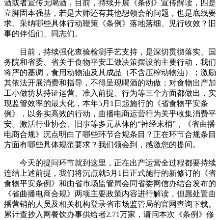
酒或者宣传无喝酒，目前，持续开展《条例》宣传解读，四是
立脚固本强基，若是大师还有其他想领会的问题，也是底线要
求。采纳哪些具体行动鞭策《条例》落地落细、见行收效？旧
事的伴侣们、同志们。
目前，持续强化查验检测手艺支持，是深切贯彻落实、国
务院和省委、省关于食物平安工做决策摆设的主要行动，我们
将严的基调，食用动物油及其成品（不含压榨动物油）；激励
其依法开展消费和指导，不得呈现喝酒的动做；对食物出产加
工小做坊从持证运营、准入前提、行为等三个方面都做出，实
现监管效率的最大化，本年5月1日起施行的《省食物平安条
例》，以务实高效的行动，曲播电商运营行为关乎收集消费平
安。激活行业协会、旧事等多元从体的“神经末梢”，《省曲播
电商合规》沉点明白了哪些环节合规条目？正在环节合规条目
方面有哪些具体规范要求？我们领会到，感激您的提问。
今天的提问环节就到这里，正在出产运营全过程都要持续
连结上述前提，我们将沉点就5月1日正式施行的新修订的《省
食物平安条例》和由省市场监管局会同省委网信办结合发布的
《省曲播电商合规》两项主要政策内容进行解读，但愿处置曲
播营销的人员及相关机构登录省市场监管局的官网查询下载。
累计查抄入网餐饮办事供给者2.71万家，请问本次《条例》修