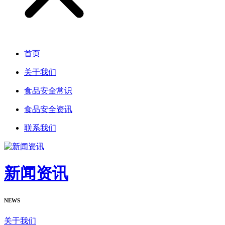
首页
关于我们
食品安全常识
食品安全资讯
联系我们
新闻资讯
NEWS
关于我们