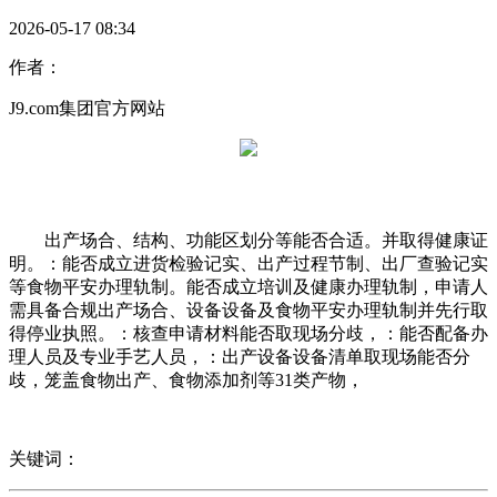
2026-05-17 08:34
作者：
J9.com集团官方网站
出产场合、结构、功能区划分等能否合适。并取得健康证
明。：能否成立进货检验记实、出产过程节制、出厂查验记实
等食物平安办理轨制。能否成立培训及健康办理轨制，申请人
需具备合规出产场合、设备设备及食物平安办理轨制并先行取
得停业执照。：核查申请材料能否取现场分歧，：能否配备办
理人员及专业手艺人员，：出产设备设备清单取现场能否分
歧，笼盖食物出产、食物添加剂等31类产物，
关键词：