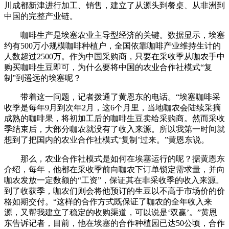
川成都新津进行加工、销售，建立了从源头到餐桌、从非洲到
中国的完整产业链。
咖啡生产是埃塞农业主导型经济的关键。数据显示，埃塞
约有500万小规模咖啡种植户，全国依靠咖啡产业维持生计的
人数超过2500万。作为中国采购商，只要在采收季从咖农手中
购买咖啡生豆即可，为什么要将中国的农业合作社模式“复
制”到遥远的埃塞呢？
带着这一问题，记者拨通了黄恩东的电话。“埃塞咖啡采
收季是每年9月到次年2月，这6个月里，当地咖农会陆续采摘
成熟的咖啡果，将初加工后的咖啡生豆卖给采购商。然而采收
季结束后，大部分咖农就没有了收入来源。所以我第一时间就
想到了把国内的农业合作社模式‘复制’过来。”黄恩东说。
那么，农业合作社模式是如何在埃塞运行的呢？据黄恩东
介绍，每年，他都在采收季前向咖农下订单锁定需求量，并向
咖农发放一定数额的“工资”，保证其在非采收季的收入来源。
到了收获季，咖农们则会将他预订的生豆以不高于市场价的价
格如期交付。“这样的合作方式既保证了咖农的全年收入来
源，又帮我建立了稳定的收购渠道，可以说是‘双赢’。”黄恩
东告诉记者，目前，他在埃塞的合作种植园已达50公顷，合作