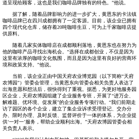
道呈现给顾客，这也是我们咖啡品牌独有的特色。”他说。
据了解，随着品牌影响力的进一步扩大，黄恩东的卡法镇
咖啡品牌已在四川成都拥有了一定客源。目前，该企业已拥有
四个现代化仓库，储存着20吨咖啡生豆，可为上千家咖啡店提
供原料。
随着几家实体咖啡店在成都顺利落地，黄恩东也在努力为
他的咖啡产品寻找出海机会。“选择在成都创业，不仅是因为
这里有浓厚的咖啡文化氛围，而且是因为这里有良好的营商环
境和政策支持。”他说。
当前，该企业正由中国天府农业博览园（以下简称“天府
农博园”）管委会管理，当黄恩东向管委会相关负责人表达了
出海意愿和想法后，很快得到了重视。据悉，为更好地服务园
区企业，天府农博园组建了企业服务专班，开展了“进万企、
解难题、优环境、促发展”的企业服务专项行动。“我们前期走
访了园区的各个企业，建立了集企业诉求受理登记、交办分
办、限时办理、及时反馈、监督评价于一体的体系，为企业提
供‘一对一’服务，帮助企业顺利出海。”天府农博园管委会相
关负责人表示。