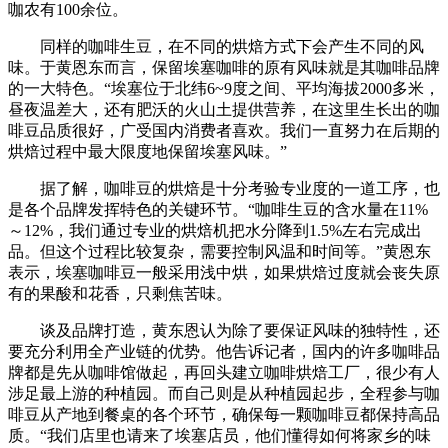
咖农有100余位。
同样的咖啡生豆，在不同的烘焙方式下会产生不同的风
味。于黄恩东而言，保留埃塞咖啡的原有风味就是其咖啡品牌
的一大特色。“埃塞位于北纬6~9度之间、平均海拔2000多米，
昼夜温差大，还有肥沃的火山土提供营养，在这里生长出的咖
啡豆品质很好，广受国内消费者喜欢。我们一直努力在后期的
烘焙过程中最大限度地保留埃塞风味。”
据了解，咖啡豆的烘焙是十分考验专业度的一道工序，也
是各个品牌发挥特色的关键环节。“咖啡生豆的含水量在11%
～12%，我们通过专业的烘焙机把水分降到1.5%左右完成出
品。但这个过程比较复杂，需要控制风温和时间等。”黄恩东
表示，埃塞咖啡豆一般采用浅中烘，如果烘焙过度就会丧失原
有的果酸和花香，只剩焦苦味。
谈及品牌打造，黄东恩认为除了要保证风味的独特性，还
要充分利用全产业链的优势。他告诉记者，国内的许多咖啡品
牌都是先从咖啡馆做起，再回头建立咖啡烘焙工厂，很少有人
涉足最上游的种植园。而自己则是从种植园起步，全程参与咖
啡豆从产地到餐桌的各个环节，确保每一颗咖啡豆都保持高品
质。“我们店里也请来了埃塞店员，他们懂得如何将家乡的味