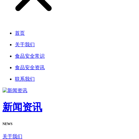
首页
关于我们
食品安全常识
食品安全资讯
联系我们
新闻资讯
NEWS
关于我们