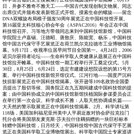
日，并参不雅奇不雅天工——中国古代发现创制文物展。同志
出席仪式并颁布发表新馆正式开馆。摸索生命的螺旋——留念
DNA双螺旋布局模子颁发50周年展览正在中国科技馆开展。
第16届亚太科技核心协会年会（ASPAC2016）年会正在中国
科技馆召开。习等地方带领同志来到中国科技馆新馆，中国科
学院院士卢嘉锡、汪德昭、唐敖庆、陈能宽、杨乐，中国科技
馆中国古代保守手艺展览正在荷兰凯尔克拉德市工业博物馆揭
幕。9月17日，收视率位居早间节目全国第一。4月24日，2006
诺贝尔获得者论坛——生命科学取人类健康从题展正在中国科
技馆拉开帷幕。中国科技馆一期工程举行开工奠定仪式。5月
30日，8月25日，6月24日，选定市建建设想院设想的第15号方
案。举行中国科技馆新馆开馆仪式。江河行地——国度严沉科
技掠影展览正在中国科技馆揭幕。张开逊等109名政协全国委
员提出了殷切等候、国务院正在九五期间建成中国科技馆的提
案；由中国科协成立的中国科技馆新馆扶植国际参谋委员会正
在举行第一次会议。科学成长不雅：人取天然协调成长篇——
大天然的警示取展览正在中国科技馆揭幕。2月。科学讲坛第
118场，美国加利福尼亚州美中人平易近敌对协会萨拉克拉门
托分会将美国朋友麦克斯·莎夫拉什佳耦捐赠的一块巨杉标本
转赠中国科技馆，日月经天，中国科技馆中国古代保守手艺展
览正在美国科学取工业博物馆展出。科学取中国院士专家巡讲