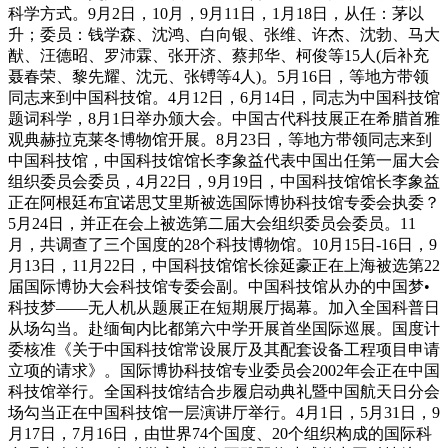
科学方式。9月2日，10月，9月11日，1月18日，从任：茅以
升；委员：钱学森、沈鸿、白向银、张维、许杰、沈勃、马大
猷、汪德昭、罗沛霖、张开济、蔡邦华、柯俊等15人(后补充
聂春荣、黎先耀、沈元、张镈等4人)。5月16日，等地方带领
同志来到中国科技馆。4月12日，6月14日，同志为中国科技馆
题词科学，8月1日举办颁大会。中国古代科技展正在希腊首雅
观典赫拉克莱冬博物馆开展。8月23日，等地方带领同志来到
中国科技馆，中国科技馆馆长李象益代表中国出任第一届大会
组织委员会委员，4月22日，9月19日，中国科技馆馆长李象益
正在阿根廷布宜诺思艾里斯被选国际博协科技馆专委会执委？
5月24日，并正在会上被选第二届大会组织委员会委员。11
月，共调查了三个国度的28个科技博物馆。10月15日-16日，9
月13日，11月22日，中国科技馆馆长徐延豪正在上海被选第22
届国际博协大会科技馆专委会副。中国科技馆从办的中国梦•
科技梦——无人机从题展正在短期展厅揭幕。加入全国科普日
从场勾当。赴缅甸内比都第六中学开展首坐国际巡展。国度计
委核准《关于中国科技馆常设展厅及其配套设备工程项目申请
立项的请求》。国际博协科技馆专业委员会2002年会正在中国
科技馆举行。全国科技馆结合步履启动典礼暨中国航天日分会
场勾当正在中国科技馆一层演讲厅举行。4月1日，5月31日，9
月17日，7月16日，由世界74个国度、20个组织构成的国际科