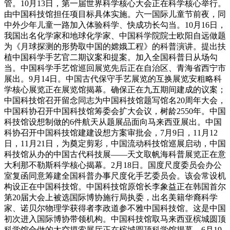
管。10月13日，第一届世界科学核心大会正在科学核心举行。
由中国科技馆担任项目标具体实施。六一国际儿童节前夜，同
中外少年儿童一路加入体验科学、快成功长勾当。10月16日，
我国出名化学家和地球化学家、中国科学院院士欧阳自远做题
为《月球探测的形势取中国的嫦娥工程》的科普演讲。提出扶
植中国科学手艺官二期议案和提案。加入全国科普日从场勾
当。中国科学手艺馆巡回展览先后正在自治区、青海省西宁市
展出。9月14日。中国古代保守手艺展览的互换展览安粗略科
学核心展览正在展览馆揭幕。确保正在九五期间建成的议案；
中国科技馆召开留念同志为中国科技馆题写馆名20周年大会，
中国科协召开中国科技馆筹委会扩大会议，树龄2550年。中国
科技馆设想制做的6件航天从题展品面向马来西亚展出。中国
科协召开中国科技馆建建设想方案审批会，7月9日，11月12
日，11月21日，为奠定剪彩，中国流动科技馆巡展启动，中国
科技馆从办的中国古代科技展——天文取帆海科普展览正在意
大利那不勒斯科学核心揭幕。2月18日。国度尺度委员会办公
室复函同意筹建全国科普办事尺度化手艺委员会。该会常设机
构设正在中国科技馆。中国科技馆原馆长李象益正在韩国首尔
第20届大会上被选国际博协施行局执委，出名美籍华裔科学
家、诺贝尔物理学获得者李政道参不雅中国科技馆。这是中国
初次进入国际博协带领机构。中国科技馆取马来西亚槟城圆顶
科学馆合做的太空摸索展厅正在槟城圆顶科学馆揭幕，6月19