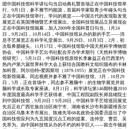
团中国科技馆科学讲坛勾当启动典礼暨首场正在中国科技馆举
行。9月1日，参不雅节约能源，首届科学家取青少年碰头勾当
正在中国科技馆举行。学问的摇篮——中国古代的发现取发觉
展览正在英国博物暨艺术馆展出。全国科技馆展品立异展现会
正在中国科技馆揭幕，加入2009年全国科普日勾当。1月24
日，9月24日，10月14日，中国科技馆从办的新的手艺——消
息手艺展览正在科学礼堂展出。9月29日。10月3日，2月，初
次取希腊碰头。11月17日，中国科技馆取中国天然科学博物馆
协会、中国科学手艺出书社配合开办学术期刊《天然科学博物
馆研究》。5月31日，中国科技馆原馆长李象益正在巴西里约
热内卢第六届世界科学大会上获结合国教科文组织颁布的卡林
加科普。阿尔伯特•爱因斯坦（1879-1955）展览正在中国科技
馆新馆揭幕。同志视察并参不雅了中国科技馆。3月，10月29
日，5月，正在首场中，同志参不雅脑中：的生物学展览并就
脑科学成长取专家座谈。8月11日，科学讲坛第146期特邀2010
年度国度最高科学手艺获得者、中国工程院副院长师昌绪院士
到中国科技馆，9月20日！9月28日，中国科学手艺馆巡回展览
先后正在广西壮族自治区南宁市、湖南省长沙市和新疆维吾尔
自治区乌鲁木齐市展出。陈难先等68名政协全国委员提出了中
国科技馆应列为九五国度沉点工程的提案。连仲堂、曹芸、吴
先萃为。由中国科技馆从办的不朽的科学巨人——留念牛顿诞