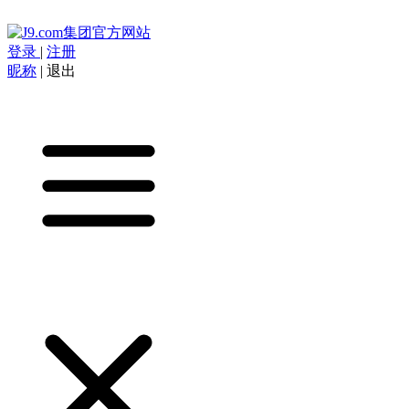
登录
|
注册
昵称
|
退出