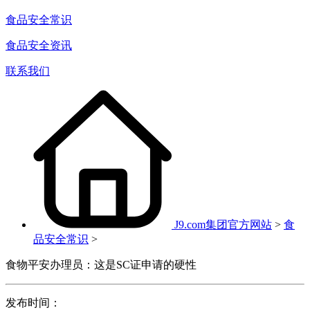
食品安全常识
食品安全资讯
联系我们
J9.com集团官方网站
>
食
品安全常识
>
食物平安办理员：这是SC证申请的硬性
发布时间：