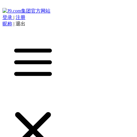
登录
|
注册
昵称
|
退出