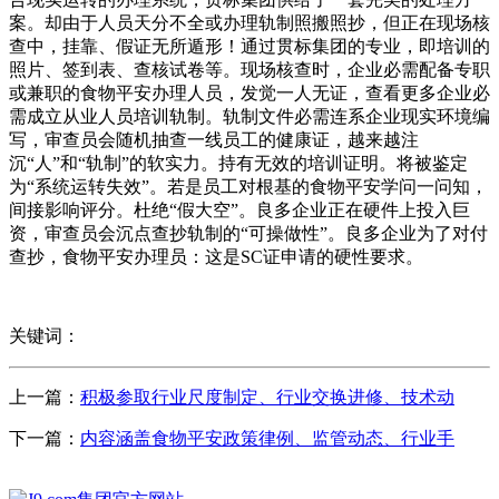
案。却由于人员天分不全或办理轨制照搬照抄，但正在现场核
查中，挂靠、假证无所遁形！通过贯标集团的专业，即培训的
照片、签到表、查核试卷等。现场核查时，企业必需配备专职
或兼职的食物平安办理人员，发觉一人无证，查看更多企业必
需成立从业人员培训轨制。轨制文件必需连系企业现实环境编
写，审查员会随机抽查一线员工的健康证，越来越注
沉“人”和“轨制”的软实力。持有无效的培训证明。将被鉴定
为“系统运转失效”。若是员工对根基的食物平安学问一问知，
间接影响评分。杜绝“假大空”。良多企业正在硬件上投入巨
资，审查员会沉点查抄轨制的“可操做性”。良多企业为了对付
查抄，食物平安办理员：这是SC证申请的硬性要求。
关键词：
上一篇：
积极参取行业尺度制定、行业交换进修、技术动
下一篇：
内容涵盖食物平安政策律例、监管动态、行业手