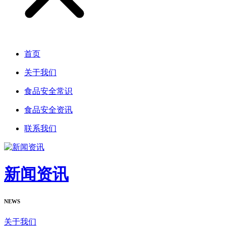
首页
关于我们
食品安全常识
食品安全资讯
联系我们
新闻资讯
NEWS
关于我们