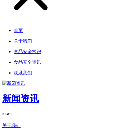
首页
关于我们
食品安全常识
食品安全资讯
联系我们
新闻资讯
NEWS
关于我们