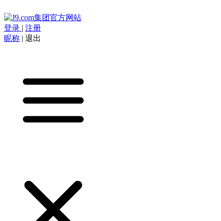
登录
|
注册
昵称
|
退出