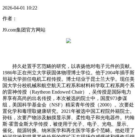
2026-04-01 10:22
作者：
J9.com集团官方网站
持久处置手艺范畴的研究，以表扬他对电子元件的贡献。
1986年正在州立大学获固体物理博士学位。他于2004年插手斯
坦福大学担任电机工程传授。博士结业于昆士兰大学。现任美
国大学分校机械和航空航天工程系和材料科学取工程系两个系
的雷神传授（Raytheon Endowed Chair），吴传授是国际电力
界享有高尚的出名传授，本次被选的院士中，国度973参谋
组，美国科学基金会（NSF）精采青年传授（2000）。次要处
置化学和毒理取健康研究。2021年被选中国工程院外籍院士。
孙钰，次要产物涉及触摸显示屏、柔性电子和光电器件。约翰
斯·霍普金斯大学传授，被使用于光子、电子、光电、显示、
催化、能源转换、纳米医学和再生医学等多个范畴。他处理了
粉河盆地和世界其他处所的煤矿正在现场交感爆破和爆炸后烟