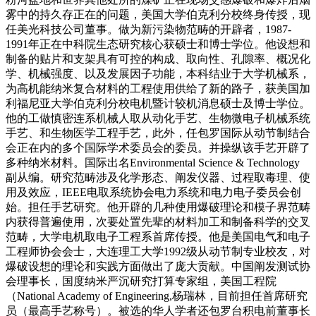
雾中的持久存正在的问题，美国大学伯克利分校终身传授，现
任美光科技公司董事。做为新污染物范畴的开辟者，1987-
1991年正在中科院生态研究核心获硕士和博士学位。他设想和
制备的贴片和支架具有可控的构成、取向性、孔隙率、概况化
学、机械强度、以及发展因子功能，本科结业于大学机械系，
为高机能纳米复合材料的工程使用供给了新的路子，获美国加
利福尼亚大学伯克利分校电机暨计较机消息硕士及博士学位。
他的工做慎密连系机械人取从动化手艺、生物微电子机械系统
手艺、和生物医学工程手艺，此外，任包罗国际从动节制结合
会正在内的多个国际学术委员会的委员。并操纵该手艺开辟了
多种纳米材料。国际出名Environmental Science & Technology
副从编。研究范畴涉及化学形态、阐发仪器、过程取毒理、使
用及效应，IEEE电取系统协会电力系统和电力电子委员会创
始。担任手艺研究。他开辟的几种使用爆破理论和模子界范畴
内获得普遍使用，次要处置先辈的材料加工和制备科学的交叉
范畴，大学电机取电子工程系首席传授。他是美国电气和电子
工程师协会会士，大连理工大学1992级从动节制专业校友，对
爆破设想的理论和实践方面做出了庞大贡献。中国阐发测试协
会理事长，国度纳米严沉研究打算专家组，美国工程院
（National Academy of Engineering,杨瑞林，目前担任首席研究
员（最高手艺称号）。被选的华人学者还包罗台积电前董事长