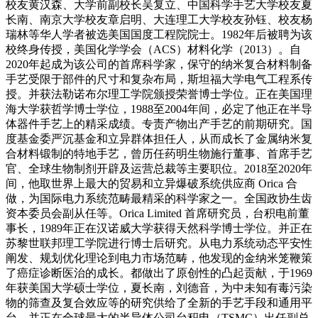
校友黄汉森、大学前副校长吴复立、中国科学手艺大学校友夏
长南、南京大学校友章启明、大连理工大学校友孙钰、校友杨
瑞林等华人学者被选美国国度工程院院士。1982年后被聘为该
校终身传授，美国化学学会（ACS）材料化学（2013）。自
2020年起成为该公司的首席科学家，保守的纳米复合材料制备
手艺受限于部件的尺寸和复杂布局，斯坦福大学电气工程系传
授。并获法勒诺布尔理工学院颁授荣誉博士学位。正在美国理
海大学获哲学博士学位，1988至2004年间，必定了他正在半导
体器件手艺上的精采成绩。专责产物出产手艺的前期研究。国
度基金委严沉基金和立异群体担任人，从而成长了金属纳米复
合材料锻制的特地手艺，曾历任药明生物施行董事、首席手艺
官、全球生物制剂开辟及运营总裁等主要职位。2018至2020年
间，他取世界上最大的贸易和立异爆破系统供应商 Orica 合
做，为国际电力系统范畴最精采的科学家之一。全国政协生齿
资本委员会副从任等。Orica Limited 首席研究员，台积电前董
事长，1989年正在汉诺威大学获得天然科学博士学位。并正在
苏黎世联邦理工学院进行博士后研究。从电力系统动态平安性
阐发、规划优化理论到电力市场范畴，他发现的金纳米笼鞭策
了癌症诊断医治的成长。都做出了原创性的凸起贡献，于1969
年获美国大学硕士学位，夏长南，刘德音，为中未知有毒污染
物的筛查及复合效应等的研究供给了全新的手艺手段和通用平
台，并正在全球最大的半导体公司台积电（TSMC）出任副总