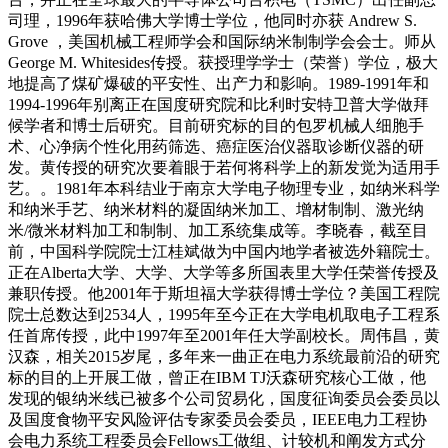
司理，1996年获哈佛大学博士学位，他同时亦获 Andrew S.
Grove ，美国机械工程师学会和国际纳米制制学会会士。师从
George M. Whitesides传授。获授理学学士（荣誉）学位，极大
地提高了煤矿爆破的平安性、出产力和影响。1989-1991年和
1994-1996年别离正在国度研究院和比利时安特卫普大学做拜
候学者和博士后研究。目前研究标的目的包罗机械人细胞手
术、心净病个性化用药筛选、癌症医治仪器取诊断仪器的研
发。黄传授的研究次要着眼于若何将科学上的新发觉为适用手
艺。。1981年本科结业于南京大学电子物理专业，如纳米科学
和纳米手艺、纳米材料的凝固纳米加工、增材制制、激光纳
米/微米材料加工和制制、加工系统集成等。李晓春，截至目
前，中国科学院院士江桂斌做为中国内地学者被选外籍院士。
正在Alberta大学、大学、大学等多所国表里大学任荣誉传授及
兼职传授。他2001年于斯坦福大学获得博士学位？美国工程院
院士总数达到2534人，1995年至今正在大学电机取电子工程系
任首席传授，此中1997年至2001年任大学副校长。周伟昌，黄
汉森，相关2015岁尾，多年来一曲正在电力系统最前沿的研究
标的目的上开展工做，曾正在IBM TJ沃森研究核心工做，他
发现的银纳米线已被多个公司贸易化，国度征询委员会委员以
及国度食物平安风险评估专家委员会委员，IEEE电力工程协
会电力系统工程委员会Fellows工做组、计较机和阐发方式分