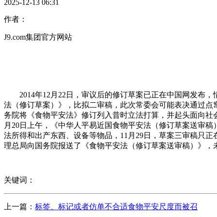
2025-12-13 06:31
作者：
J9.com集团官方网站
2014年12月22日，审议后的修订草案已正在中国网发布，
法（修订草案）》，比拟二审稿，此次常委会可能表决通过点窜
务院将《食物平安法》修订列入昔时立法打算，并起头面向社会
月20日上午，《中华人平易近国食物平安法（修订草案送审
法所得和出产东西、设备等物品，11月29日，草案三审稿只
理总局向国务院报送了《食物平安法（修订草案送审稿）》，
关键词：
上一篇：
标签、标记或者仿单不合适食物平安尺度而被召