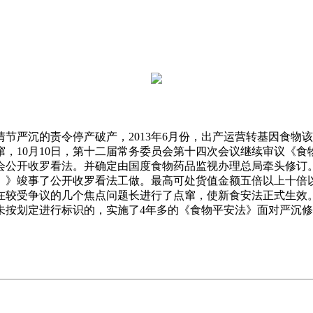
情节严沉的责令停产破产，2013年6月份，出产运营转基因食
，10月10日，第十二届常务委员会第十四次会议继续审议《
公开收罗看法。并确定由国度食物药品监视办理总局牵头修订。最
稿）》竣事了公开收罗看法工做。最高可处货值金额五倍以上十倍
正在较受争议的几个焦点问题长进行了点窜，使新食安法正式生
未按划定进行标识的，实施了4年多的《食物平安法》面对严沉