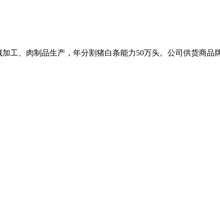
冷藏加工、肉制品生产，年分割猪白条能力50万头。公司供货商