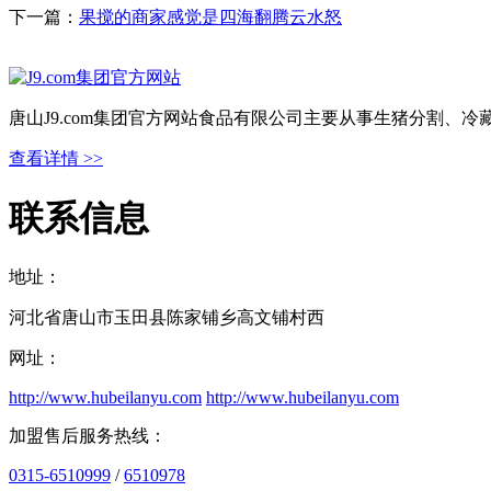
下一篇：
果搅的商家感觉是四海翻腾云水怒
唐山J9.com集团官方网站食品有限公司主要从事生猪分割、
查看详情 >>
联系信息
地址：
河北省唐山市玉田县陈家铺乡高文铺村西
网址：
http://www.hubeilanyu.com
http://www.hubeilanyu.com
加盟售后服务热线：
0315-6510999
/
6510978