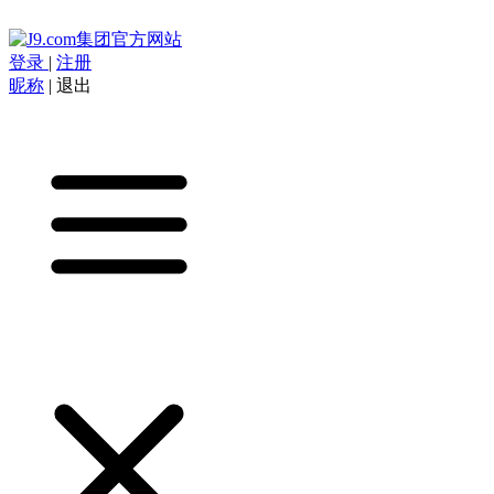
登录
|
注册
昵称
|
退出