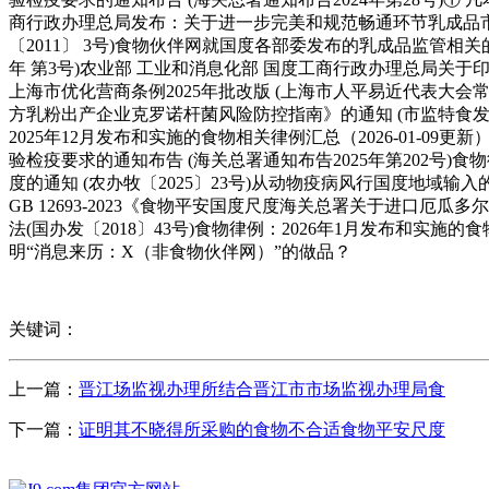
商行政办理总局发布：关于进一步完美和规范畅通环节乳成品市
〔2011〕 3号)食物伙伴网就国度各部委发布的乳成品监管
年 第3号)农业部 工业和消息化部 国度工商行政办理总局关于印发《
上海市优化营商条例2025年批改版 (上海市人平易近代表大
方乳粉出产企业克罗诺杆菌风险防控指南》的通知 (市监特食发〔2
2025年12月发布和实施的食物相关律例汇总（2026-01-0
验检疫要求的通知布告 (海关总署通知布告2025年第202号)食
度的通知 (农办牧〔2025〕23号)从动物疫病风行国度地域
GB 12693-2023《食物平安国度尺度海关总署关于进口厄
法(国办发〔2018〕43号)食物律例：2026年1月发布和实
明“消息来历：X（非食物伙伴网）”的做品？
关键词：
上一篇：
晋江场监视办理所结合晋江市市场监视办理局食
下一篇：
证明其不晓得所采购的食物不合适食物平安尺度