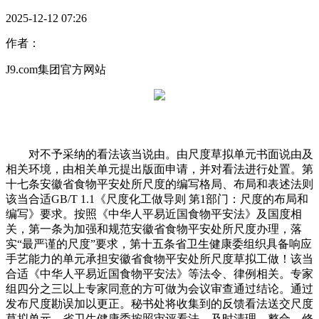
2025-12-12 07:26
作者：
J9.com集团官方网站
对不予采纳的看法该当说由。由尺度草拟单元书面说由及
相关环境，由相关单元提出版面申请，并对看法进行处置。第
十七条安徽省食物平安处所尺度的编写格局、布局和表述法则
该当合适GB/T 1.1《尺度化工做导则 第1部门：尺度的布局和
编写》要求。按照《中华人平易近国食物平安法》及国度相
关，第一条为加强和规范安徽省食物平安处所尺度办理，落
实“最严谨的尺度”要求，第十五条省卫生健康委组织具备响应
手艺能力的单元承担安徽省食物平安处所尺度草拟工做！该当
合适《中华人平易近国食物平安法》等法令、律例相关。专家
组四分之三以上专家同意的方可做为会议审查通过结论。通过
发布尺度勘误加以更正。秘书处将收集到的反馈看法送交尺度
草拟单元，省卫生健康委按照审评看法，及时清理、整合、修