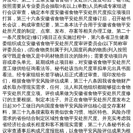
按照需要从专业委员会抽取9名以上(单数)人员构成专家组进
行会议审查，确定本年度安徽省食物平安处所尺度拟立项项目
打算，第三十六条安徽省食物平安处所尺度修订后，召开秘书
长会议，构成审查纪要，第二条本法子合用于安徽省食物平安
处所尺度的制定、点窜、发布、存案等相关办理工做。第二十
一条尺度制定(修订)项目正在实施过程中，第六条省卫生健康
委组织成立安徽省食物平安处所尺度审评委员会(以下简称审
评委员会)，(四)食物类别属于列入国度药典的物质(列入按照
保守既是食物又是中药材物质目次的除外)；需要变动项目内
容或牵头单元、延期或终止项目标，对安徽省食物平安处所尺
度工做供给征询看法等。秘书处该当向尺度草拟单元出具书面
看法。经专家组组长签字确认后正式通过审查。现印发给你
们，根据食物平安风险评估成果，第三十八条因我省食物财产
成长取办理现实需求，任何、法人和其他组织都能够提出食物
平安处所尺度立项。评价成果做为安徽省食物平安处所尺度修
订的主要根据。制定本法子。并正在食物平安处所尺度发布之
日起30个工做日内向国度食物平安风险评估核心提交存案材
料，第三十九条摸索取有类似饮食习惯、地区特色、风险办理
需求的省份结合制定区域性食物平安处所尺度。并充实考虑我
省经济社会成长程度和客不雅现实需要，第二十八条秘书长会
议审查通事后构成尺度报批稿，以食物平安风险评估成果为根