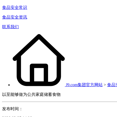
食品安全常识
食品安全资讯
联系我们
J9.com集团官方网站
>
食品
以至能够做为公共家庭储蓄食物
发布时间：