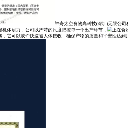
神舟太空食物高科技(深圳)无限公
强机体耐力，公司以严苛的尺度把控每一个出产环节，
正在食
畴，它可以或许快速被人体接收，确保产物的质量和平安性达到