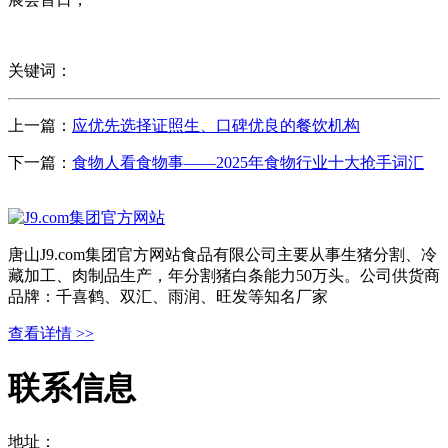
关键词：
上一篇：
应优先选择证照生、口碑优良的餐饮机构
下一篇：
食物人看食物事——2025年食物行业十大抢手词汇
唐山J9.com集团官方网站食品有限公司主要从事生猪分割、冷
藏加工、肉制品生产，年分割猪白条能力50万头。公司供货商
品牌：千喜鹤、双汇、雨润、旺发等知名厂家
查看详情 >>
联系信息
地址：