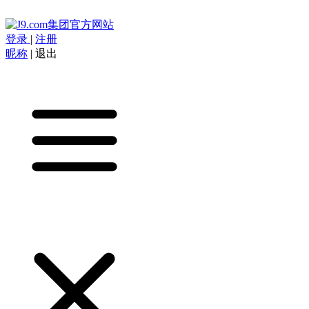
登录
|
注册
昵称
|
退出