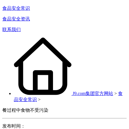
食品安全常识
食品安全资讯
联系我们
J9.com集团官方网站
>
食
品安全常识
>
餐过程中食物不受污染
发布时间：