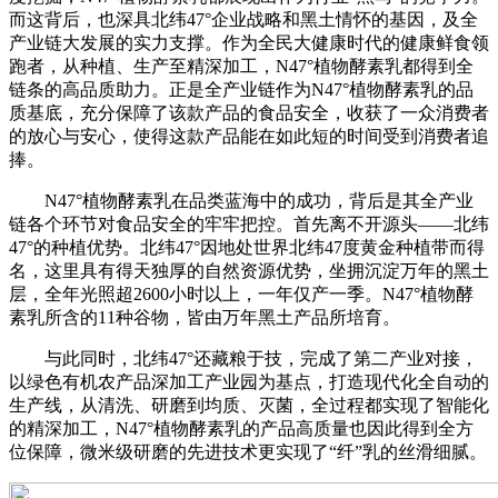
而这背后，也深具北纬47°企业战略和黑土情怀的基因，及全
产业链大发展的实力支撑。作为全民大健康时代的健康鲜食领
跑者，从种植、生产至精深加工，N47°植物酵素乳都得到全
链条的高品质助力。正是全产业链作为N47°植物酵素乳的品
质基底，充分保障了该款产品的食品安全，收获了一众消费者
的放心与安心，使得这款产品能在如此短的时间受到消费者追
捧。
N47°植物酵素乳在品类蓝海中的成功，背后是其全产业
链各个环节对食品安全的牢牢把控。首先离不开源头——北纬
47°的种植优势。北纬47°因地处世界北纬47度黄金种植带而得
名，这里具有得天独厚的自然资源优势，坐拥沉淀万年的黑土
层，全年光照超2600小时以上，一年仅产一季。N47°植物酵
素乳所含的11种谷物，皆由万年黑土产品所培育。
与此同时，北纬47°还藏粮于技，完成了第二产业对接，
以绿色有机农产品深加工产业园为基点，打造现代化全自动的
生产线，从清洗、研磨到均质、灭菌，全过程都实现了智能化
的精深加工，N47°植物酵素乳的产品高质量也因此得到全方
位保障，微米级研磨的先进技术更实现了“纤”乳的丝滑细腻。