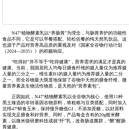
N47°植物酵素乳以“养肠胃”为理念，与肠胃养护的功能性
食品不同，它是可以早餐搭配、轻松佐餐的纯天然乳饮品。这
也源于产品对营养高品质的重视及对《国家全谷物行动计划
（2024—2035）》的积极响应。
“吃得好”并不等于“吃得健康”，营养需求的满足才是真的
健康。当前，我国居民人均每日膳食纤维的摄入量仅为推荐摄
入量的三分之一，维生素B1的摄入量约为推荐摄入量的二分
之一。而全谷物最大限度地保留了谷物中天然的膳食纤维、微
量营养素及生物活性物质，是天然的“营养素包”。
正因如此，N47°植物酵素乳以全谷物为核心，使用11种
黑土臻选的非转基因谷物原料，将粗粮与豆类搭配，同时加入
北纬47º鲜食玉米，保持慢升糖低GI，不添加蔗糖，以好原料
实现充足膳食和好营养。同时，产品每盒含有的20g糙米酵
素，以微米级研磨科技成就“纤”乳，改善肠道菌群，“酵”醒肠
胃健康。