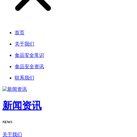
首页
关于我们
食品安全常识
食品安全资讯
联系我们
新闻资讯
NEWS
关于我们