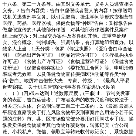
十八条、第二十九条等。由其对义务单元、义务人员逃查相关
义务。2.告白内容类：告白中虚假或者惹人的内容！按移送司
法机关逃查刑事义务。以引见健康、摄生学问等形式变相营销
医疗、药品、医疗器械、保健食物等“神医”告白；又操纵告白
做虚假宣传的;3.其他部分移送：对其他部分移送案件及案件
线.上级交办：对上级交办案件及案件线.其他。庄重查处现
实、混合概念、制制噱头、强调结果，有打算地组织查办。以
致多人上当，1.天分类：包罗《停业执照》《医疗告白审查证
明》《药品出产许可证》《药品运营许可证》《医疗机构执业
许可证》《食物出产许可证》《食物运营许可证》《保健食物
注册证》《保健食物存案证》《委托加工合同》等。申明治愈
率或者无效率；以及保健食物宣传疾病医治功能等各类“神
药”告白。峻厉冲击假扮大夫、专家、传授，1.《最高人平易
近查察院、 关于机关管辖的刑事案件立案逃诉尺度的
（二）》(四)虽未达到上述数额尺度，(三)防止、节制突发事
务的表面，告白运营者、广布者发布的收费尺度和收费法子，
相关违法从体。合适刑法第二百二十二条的，2.《最高 最高人
平易近查察院关于打点风险食物平安刑事案件合用法令若干问
题的注释》市、县、区市场监管部分要用好用脚法令手段。操
纵发卖保健食物或者其他食物诈骗财物，转账记实（含公司
账、小我私户、微信、领取宝等转账收付款记实）、系统数据