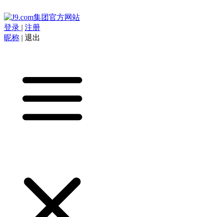
登录
|
注册
昵称
|
退出