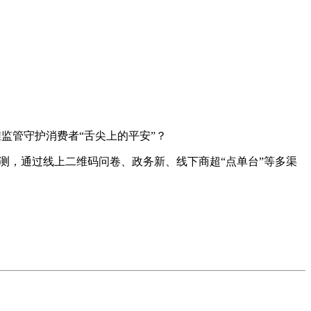
监管守护消费者“舌尖上的平安”？
测，通过线上二维码问卷、政务新、线下商超“点单台”等多渠