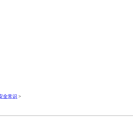
安全常识
>