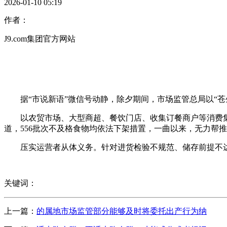
2026-01-10 05:19
作者：
J9.com集团官方网站
据“市说新语”微信号动静，除夕期间，市场监管总局以“苍生
以农贸市场、大型商超、餐饮门店、收集订餐商户等消费集中区
道，556批次不及格食物均依法下架措置，一曲以来，无力帮
压实运营者从体义务。针对进货检验不规范、储存前提不达标
关键词：
上一篇：
的属地市场监管部分能够及时将委托出产行为纳