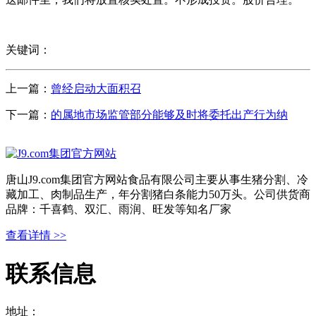
关键词：
上一篇：
曾经启动大面积召
下一篇：
的属地市场监管部分能够及时将委托出产行为纳
唐山J9.com集团官方网站食品有限公司主要从事生猪分割、冷
藏加工、肉制品生产，年分割猪白条能力50万头。公司供货商
品牌：千喜鹤、双汇、雨润、旺发等知名厂家
查看详情 >>
联系信息
地址：