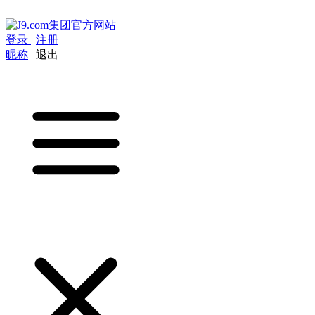
登录
|
注册
昵称
|
退出