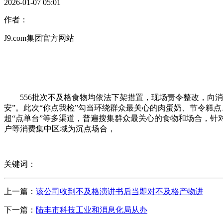
2026-01-07 05:01
作者：
J9.com集团官方网站
556批次不及格食物均依法下架措置，现场责令整改，向消费
安”。此次“你点我检”勾当环绕群众最关心的肉蛋奶、节令糕
超“点单台”等多渠道，普遍搜集群众最关心的食物和场合，针对
户等消费集中区域为沉点场合，
关键词：
上一篇：
该公司收到不及格演讲书后当即对不及格产物进
下一篇：
陆丰市科技工业和消息化局从办