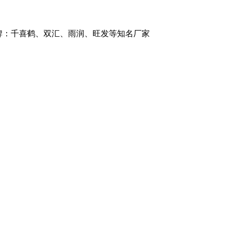
品牌：千喜鹤、双汇、雨润、旺发等知名厂家