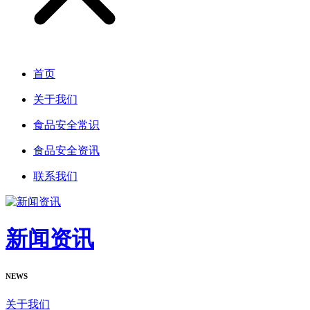
首页
关于我们
食品安全常识
食品安全资讯
联系我们
新闻资讯
NEWS
关于我们