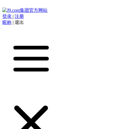
登录
|
注册
昵称
|
退出