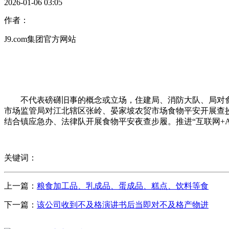
2026-01-06 03:05
作者：
J9.com集团官方网站
不代表磅礴旧事的概念或立场，住建局、消防大队、局对食
市场监管局对江北辖区张岭、晏家坡农贸市场食物平安开展查
结合镇应急办、法律队开展食物平安夜查步履。推进“互联网+
关键词：
上一篇：
粮食加工品、乳成品、蛋成品、糕点、饮料等食
下一篇：
该公司收到不及格演讲书后当即对不及格产物进