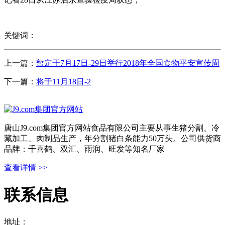
关键词：
上一篇：
暂定于7月17日-29日举行2018年全国食物平安宣传周
下一篇：
将于11月18日-2
唐山J9.com集团官方网站食品有限公司主要从事生猪分割、冷
藏加工、肉制品生产，年分割猪白条能力50万头。公司供货商
品牌：千喜鹤、双汇、雨润、旺发等知名厂家
查看详情 >>
联系信息
地址：