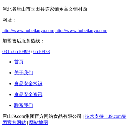
河北省唐山市玉田县陈家铺乡高文铺村西
网址：
http://www.hubeilanyu.com
http://www.hubeilanyu.com
加盟售后服务热线：
0315-6510999
/
6510978
首页
关于我们
食品安全常识
食品安全资讯
联系我们
唐山J9.com集团官方网站食品有限公司 |
技术支持：J9.com集
团官方网站
|
网站地图