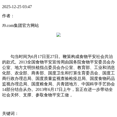
2025-12-25 03:47
作者：
J9.com集团官方网站
勾当时间为6月17日至27日。鞭策构成食物平安社会共治
的款式。2013全国食物平安宣传周由国务院食物平安委员会办
公室、地方文明扶植指点委员会办公室、教育部、工业和消息
化部、农业部、商务部、国度卫生和打算生育委员会、国度工
商行政办理总局、国度质量监视查验检疫总局、国度食物药品
监视办理总局、国度粮食局、共青团地方、中国科学手艺协会
14部分结合从办。2013年6月17日上午，旨正在进一步带动全
社会关怀、支撑、参取食物平安工做，
关键词：