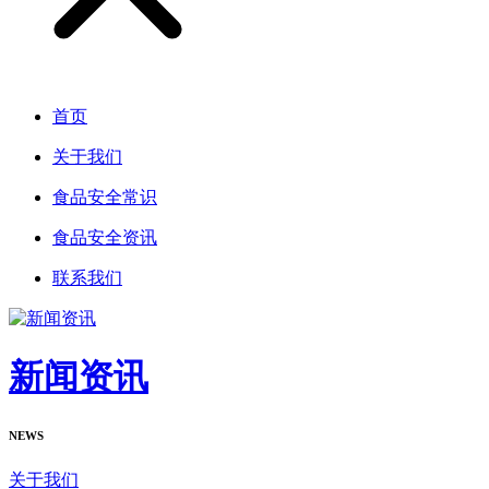
首页
关于我们
食品安全常识
食品安全资讯
联系我们
新闻资讯
NEWS
关于我们