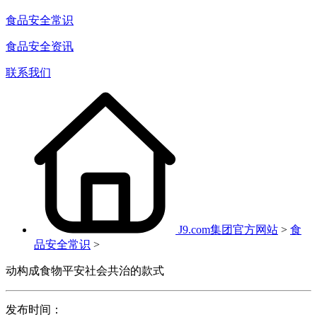
食品安全常识
食品安全资讯
联系我们
J9.com集团官方网站
>
食
品安全常识
>
动构成食物平安社会共治的款式
发布时间：